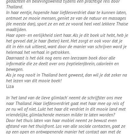
gedachten en belevingswereld tijdens een prachtige reis door
Thailand.
In haar eentje, hopende haar liefdesverdriet daar te kunnen laten,
ontmoet ze mooie mensen, geniet ze van de natuur en massages
(de meeste dan), sport ze en eet ze vooral heel veel lekkere Thaise
maaltijden.
Haar open- en eerlijkheid siert haar. Als je dit boek uit hebt, heb je
het gevoel dat je haar (beter) kent. Het zorgt er ook voor dat je
dit in één ruk uitleest, want door de manier van schrijven word je
helemaal het verhaal in getrokken.
Daarnaast is het óók nog eens een leerzaam boek door alle
informatie die ze deelt over ons (reptielen)brein, calorieën en
bewegen.
Als je nog nooit in Thailand bent geweest, dan wil je dat zeker na
het lezen van dit mooie boek!
Liza
In 'het land van de lieve glimlach' neemt de schrijfster ons mee
naar Thailand. Haar liefdesverdriet gaat met haar mee op reis of
ze nu wil of niet. Lukt het haar dit verdriet in dit mooie land met
vriendelijke, glimlachende mensen milder te laten worden?
Door het thuis laten van haar mobiel neemt ze bewust even
afstand van het thuisfront. Los van alle sociale contacten, gaat ze
op een open en ontwapenende manier het contact aan met de