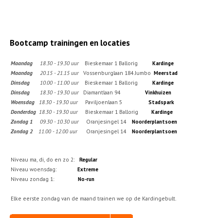
Bootcamp trainingen en locaties
Maandag
18.30 - 19.30 uur
Bieskemaar 1 Ballorig
Kardinge
Maandag
20.15 - 21.15 uur
Vossenburglaan 184 Jumbo
Meerstad
Dinsdag
10.00 - 11.00 uur
Bieskemaar 1 Ballorig
Kardinge
Dinsdag
18.30 - 19.30 uur
Diamantlaan 94
Vinkhuizen
Woensdag
18.30 - 19.30 uur
Paviljoenlaan 5
Stadspark
Donderdag
18.30 - 19.30 uur
Bieskemaar 1 Ballorig
Kardinge
Zondag 1
09.30 - 10.30 uur
Oranjesingel 14
Noorderplantsoen
Zondag 2
11.00 - 12.00 uur
Oranjesingel 14
Noorderplantsoen
Niveau ma, di, do en zo 2:
Regular
Niveau woensdag:
Extreme
Niveau zondag 1:
No-run
Elke eerste zondag van de maand trainen we op de Kardingebult.