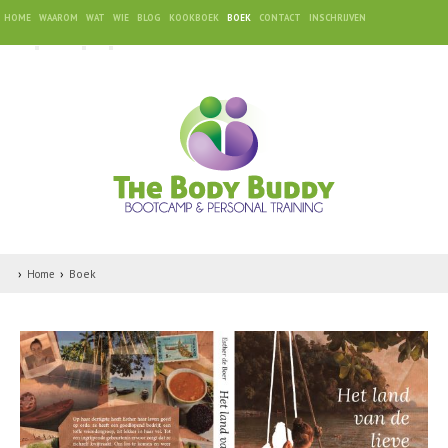
HOME
WAAROM
WAT
WIE
BLOG
KOOKBOEK
BOEK
CONTACT
INSCHRIJVEN
Boek
Home