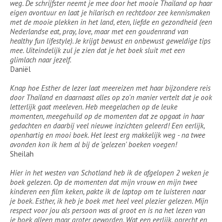
weg. De schrijfster neemt je mee door het mooie Thailand op haar
eigen avontuur en laat je hilarisch en rechtdoor zee kennismaken
met de mooie plekken in het land, eten, liefde en gezondheid (een
Nederlandse eat, pray, love, maar met een goudenrand van
healthy fun lifestyle). Je krijgt bewust en onbewust geweldige tips
mee. Uiteindelijk zul je zien dat je het boek sluit met een
glimlach naar jezelf.
Daniël
Knap hoe Esther de lezer laat meereizen met haar bijzondere reis
door Thailand en daarnaast alles op zo'n manier vertelt dat je ook
letterlijk gaat meeleven. Heb meegelachen op de leuke
momenten, meegehuild op de momenten dat ze opgaat in haar
gedachten en daarbij veel nieuwe inzichten geleerd! Een eerlijk,
openhartig en mooi boek. Het leest erg makkelijk weg - na twee
avonden kon ik hem al bij de 'gelezen' boeken voegen!
Sheilah
Hier in het westen van Schotland heb ik de afgelopen 2 weken je
boek gelezen. Op de momenten dat mijn vrouw en mijn twee
kinderen een film keken, pakte ik de laptop om te luisteren naar
je boek. Esther, ik heb je boek met heel veel plezier gelezen. Mijn
respect voor jou als persoon was al groot en is na het lezen van
je boek alleen maar groter geworden. Wat een eerlijk, oprecht en