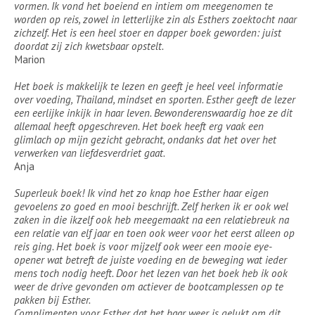
vormen. Ik vond het boeiend en intiem om meegenomen te
worden op reis, zowel in letterlijke zin als Esthers zoektocht naar
zichzelf. Het is een heel stoer en dapper boek geworden: juist
doordat zij zich kwetsbaar opstelt.
Marion
Het boek is makkelijk te lezen en geeft je heel veel informatie
over voeding, Thailand, mindset en sporten. Esther geeft de lezer
een eerlijke inkijk in haar leven. Bewonderenswaardig hoe ze dit
allemaal heeft opgeschreven. Het boek heeft erg vaak een
glimlach op mijn gezicht gebracht, ondanks dat het over het
verwerken van liefdesverdriet gaat.
Anja
Superleuk boek! Ik vind het zo knap hoe Esther haar eigen
gevoelens zo goed en mooi beschrijft. Zelf herken ik er ook wel
zaken in die ikzelf ook heb meegemaakt na een relatiebreuk na
een relatie van elf jaar en toen ook weer voor het eerst alleen op
reis ging. Het boek is voor mijzelf ook weer een mooie eye-
opener wat betreft de juiste voeding en de beweging wat ieder
mens toch nodig heeft. Door het lezen van het boek heb ik ook
weer de drive gevonden om actiever de bootcamplessen op te
pakken bij Esther.
Complimenten voor Esther dat het haar weer is gelukt om dit