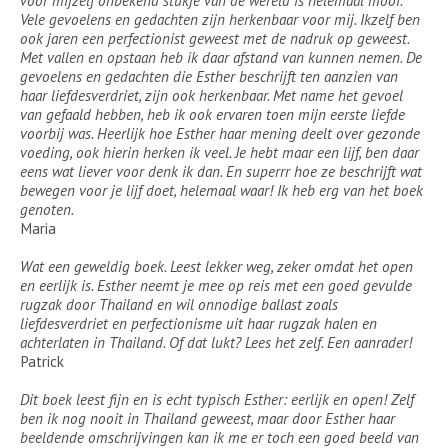
voor mijzelf onbekend stukje van de wereld is helemaal mooi.
Vele gevoelens en gedachten zijn herkenbaar voor mij. Ikzelf ben
ook jaren een perfectionist geweest met de nadruk op geweest.
Met vallen en opstaan heb ik daar afstand van kunnen nemen. De
gevoelens en gedachten die Esther beschrijft ten aanzien van
haar liefdesverdriet, zijn ook herkenbaar. Met name het gevoel
van gefaald hebben, heb ik ook ervaren toen mijn eerste liefde
voorbij was. Heerlijk hoe Esther haar mening deelt over gezonde
voeding, ook hierin herken ik veel. Je hebt maar een lijf, ben daar
eens wat liever voor denk ik dan. En superrr hoe ze beschrijft wat
bewegen voor je lijf doet, helemaal waar! Ik heb erg van het boek
genoten.
Maria
Wat een geweldig boek. Leest lekker weg, zeker omdat het open
en eerlijk is. Esther neemt je mee op reis met een goed gevulde
rugzak door Thailand en wil onnodige ballast zoals
liefdesverdriet en perfectionisme uit haar rugzak halen en
achterlaten in Thailand. Of dat lukt? Lees het zelf. Een aanrader!
Patrick
Dit boek leest fijn en is echt typisch Esther: eerlijk en open! Zelf
ben ik nog nooit in Thailand geweest, maar door Esther haar
beeldende omschrijvingen kan ik me er toch een goed beeld van