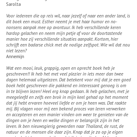
Sarolta
Voor iedereen die op reis wil, naar jezelf of naar een ander land, is
dit boek een must. Esther neemt je met haar humor en no-
nonsens aanpak mee op avontuur. Ik heb verschillende keren
hardop gelachen en neem mijn petje af voor de doortastende
manier hoe zij verschillende situaties aanpakt. Kortom, hier
schrijft een badarse chick met de nodige zelfspot. Wie wil dat nou
niet lezen?
Annemijn
Wat een mooi, leuk, grappig, open en oprecht boek heb je
geschreven!! Ik heb het met veel plezier in iets meer dan twee
dagen helemaal uitgelezen. Dat betekent voor mij dat je een goed
boek hebt geschreven die pakkend en interessant genoeg is om
in te blijven lezen! Heel erg knap gedaan. Ik heb gelachen, met je
meegeleefd en zelfs een brok in mijn keel gehad op het moment
dat jij hebt ervaren hoeveel liefde er om je heen was. Dat raakte
mij. Bij vlagen voor mij een bekend proces van leren verwerken
en accepteren en een manier vinden om weer te genieten van de
dingen om je heen en welke dingen er belangrijk zijn in het
leven. Ik ben nieuwsgierig geworden naar Thailand, de rust, de
natuur en de mensen die daar zijn. Knap dat je zo op je eigen