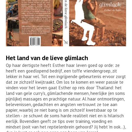
Het land van de lieve glimlach
Op haar dertigste heeft Esther haar leven goed op orde: ze
heeft een goedlopend bedrijf, een toffe vriendengroep, zit
lekker in haar vel. Tot een ingrijpende gebeurtenis ervoor zorgt
dat ze zichzelf kwijtraakt. Om los te komen en weer passie te
vinden voor het leven gaat Esther op reis door Thailand: het
land van gele curry's, glimlachende mensen, heerlijke (en soms
pijnlijke) massages en prachtige natuur. Al haar ontmoetingen,
belevenissen, gedachten en angsten vertrouwt ze toe aan
papier, waarbij ze niet bang is om zichzelf kwetsbaar op te
stellen - ze schuwt de soms harde realiteit niet en is hilarisch
eerlijk. Bovendien geeft ze tips over training, voeding en
mindset (ooit van het reptielenbrein gehoord? Jij hebt 'm ook...),