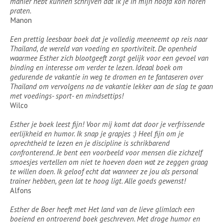
manier hebt kunnen schrijven dat ik je in mijn hoofd kon horen
praten.
Manon
Een prettig leesbaar boek dat je volledig meeneemt op reis naar
Thailand, de wereld van voeding en sportiviteit. De openheid
waarmee Esther zich blootgeeft zorgt gelijk voor een gevoel van
binding en interesse om verder te lezen. Ideaal boek om
gedurende de vakantie in weg te dromen en te fantaseren over
Thailand om vervolgens na de vakantie lekker aan de slag te gaan
met voedings- sport- en mindsettips!
Wilco
Esther je boek leest fijn! Voor mij komt dat door je verfrissende
eerlijkheid en humor. Ik snap je grapjes :) Heel fijn om je
oprechtheid te lezen en je discipline is schrikbarend
confronterend. Je bent een voorbeeld voor mensen die zichzelf
smoesjes vertellen om niet te hoeven doen wat ze zeggen graag
te willen doen. Ik geloof echt dat wanneer ze jou als personal
trainer hebben, geen lat te hoog ligt. Alle goeds gewenst!
Alfons
Esther de Boer heeft met Het land van de lieve glimlach een
boeiend en ontroerend boek geschreven. Met droge humor en